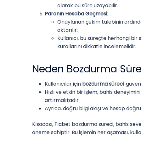
olarak bu süre uzayabilir.
Paranın Hesaba Geçmesi
:
Onaylanan çekim talebinin ardında
aktarılır.
Kullanıcı, bu süreçte herhangi bir 
kurallarını dikkatle incelemelidir.
Neden Bozdurma Sürec
Kullanıcılar için
bozdurma süreci
, güven
Hızlı ve etkin bir işlem, bahis deneyimin
artırmaktadır.
Ayrıca, doğru bilgi akışı ve hesap doğru
Kısacası, Piabet bozdurma süreci, bahis sever
öneme sahiptir. Bu işlemin her aşaması, kullan