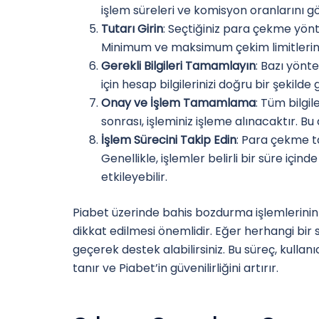
işlem süreleri ve komisyon oranlarını
Tutarı Girin
: Seçtiğiniz para çekme yönt
Minimum ve maksimum çekim limitlerine d
Gerekli Bilgileri Tamamlayın
: Bazı yönte
için hesap bilgilerinizi doğru bir şekilde
Onay ve İşlem Tamamlama
: Tüm bilgil
sonrası, işleminiz işleme alınacaktır.
İşlem Sürecini Takip Edin
: Para çekme t
Genellikle, işlemler belirli bir süre iç
etkileyebilir.
Piabet üzerinde bahis bozdurma işlemlerinin 
dikkat edilmesi önemlidir. Eğer herhangi bir so
geçerek destek alabilirsiniz. Bu süreç, kullan
tanır ve Piabet’in güvenilirliğini artırır.