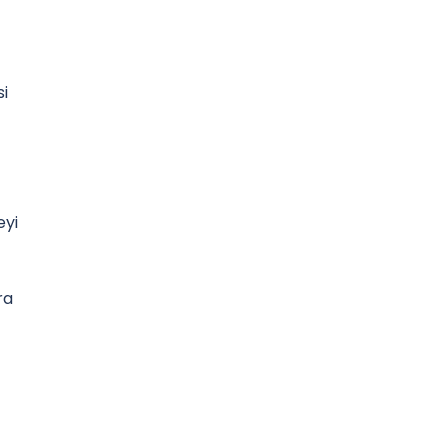
si
eyi
ra