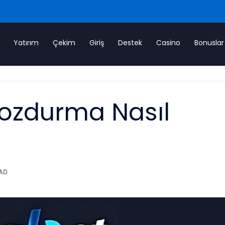
Yatırım
Çekim
Giriş
Destek
Casino
Bonuslar
Bozdurma Nasıl
EAD