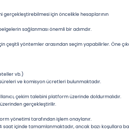
ni gerçekleştirebilmesi için öncelikle hesaplarının
 belgelerin sağlanması önemli bir adımdır.
için çeşitli yöntemler arasından seçim yapabilirler. Öne çı
eteller vb.)
üreleri ve komisyon ücretleri bulunmaktadır.
anıcı, çekim talebini platform üzerinde doldurmalıdır.
 üzerinden gerçekleştirilir.
form yönetimi tarafından işlem onaylanır.
24 saat içinde tamamlanmaktadır, ancak bazı koşullara ba