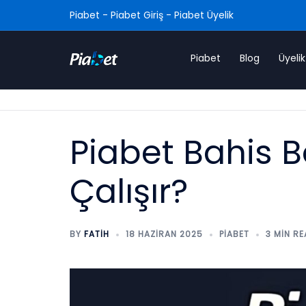
Skip
Piabet - Piabet Giriş - Piabet Üyelik
to
content
Piabet
Blog
Üyelik
Piabet Bahis 
Çalışır?
BY
FATIH
18 HAZIRAN 2025
PIABET
3 MIN R