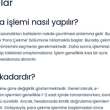
lar
işlemi nasıl yapılır?
kazandıkları bahislerin nakde çevrilmesi anlamına gelir. Bu
 da ‘Para Çekme’ bölümüne tıklamakla başlar. Burada, çek
e yöntemini seçmeniz gerekmektedir. Daha sonra, işleminizi
 talebinizi onaylamalısınız. İşlem genellikle kısa bir süre
hesabınıza aktarılır.
kadardır?
ne göre değişiklik göstermektedir. Genel olarak, e-
kim işlemleri genellikle 1-2 saat içinde tamamlanırken, ba
ü sürebilir. Ancak, hesabınızda kimlik doğrulama işlemleri
ilir. Dolayısıyla, para çekme işlemine başlamadan önce