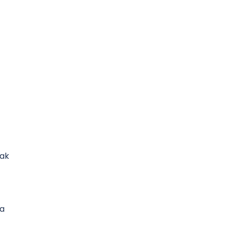
nak
ka