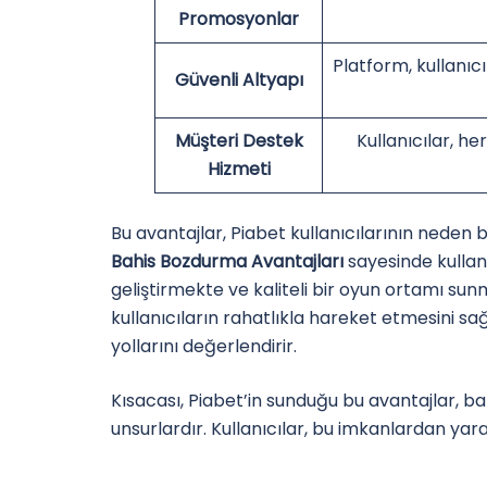
Promosyonlar
Platform, kullanıcı
Güvenli Altyapı
Müşteri Destek
Kullanıcılar, h
Hizmeti
Bu avantajlar, Piabet kullanıcılarının neden 
Bahis Bozdurma Avantajları
sayesinde kullanı
geliştirmekte ve kaliteli bir oyun ortamı sunm
kullanıcıların rahatlıkla hareket etmesini s
yollarını değerlendirir.
Kısacası, Piabet’in sunduğu bu avantajlar, 
unsurlardır. Kullanıcılar, bu imkanlardan yara