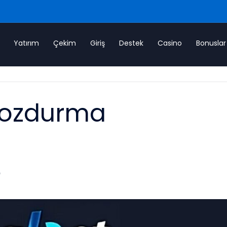
Yatırım
Çekim
Giriş
Destek
Casino
Bonuslar
Bozdurma
D