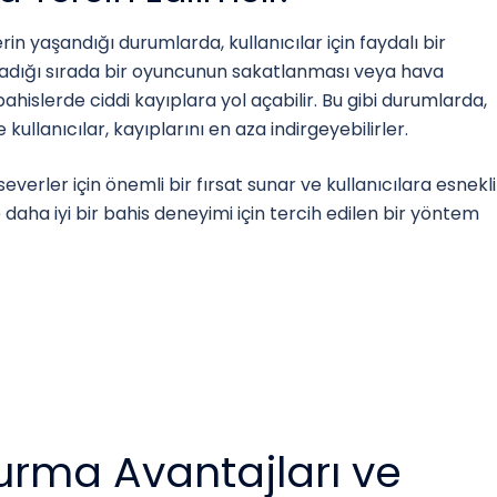
rin yaşandığı durumlarda, kullanıcılar için faydalı bir
şladığı sırada bir oyuncunun sakatlanması veya hava
ahislerde ciddi kayıplara yol açabilir. Bu gibi durumlarda,
kullanıcılar, kayıplarını en aza indirgeyebilirler.
 severler için önemli bir fırsat sunar ve kullanıcılara esnekl
daha iyi bir bahis deneyimi için tercih edilen bir yöntem
urma Avantajları ve