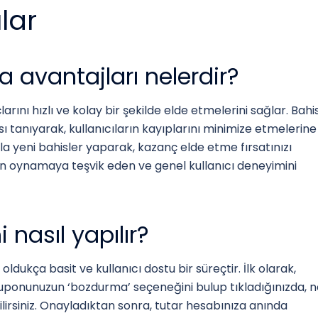
lar
 avantajları nelerdir?
rını hızlı ve kolay bir şekilde elde etmelerini sağlar. Bahi
 tanıyarak, kullanıcıların kayıplarını minimize etmelerine
a yeni bahisler yaparak, kazanç elde etme fırsatınızı
 oyun oynamaya teşvik eden ve genel kullanıcı deneyimini
nasıl yapılır?
dukça basit ve kullanıcı dostu bir süreçtir. İlk olarak,
kuponunuzun ‘bozdurma’ seçeneğini bulup tıkladığınızda, 
lirsiniz. Onayladıktan sonra, tutar hesabınıza anında