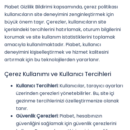
Piabet Gizlilik Bildirimi kapsamında, çerez politikası
kullanıcıların site deneyimini zenginleştirmek için
büyük önem taşır. Çerezler, kullanıcıların site
içerisindeki tercihlerini hatırlamak, oturum bilgilerini
korumak ve site kullanım istatistiklerini toplamak
amacıyla kullanılmaktadır. Piabet, kullanıcı
deneyimini kişiselleştirmek ve hizmet kalitesini
artırmak için bu teknolojilerden yararlanır.
Çerez Kullanımı ve Kullanıcı Tercihleri
Kullanıcı Tercihleri:
Kullanıcılar, tarayıcı ayarları
üzerinden çerezleri yönetebilirler. Bu, site içi
gezinme tercihlerinizi özelleştirmenize olanak
tanır.
Güvenlik Çerezleri:
Piabet, hesabınızın
güvenliğini sağlamak için güvenlik çerezlerini