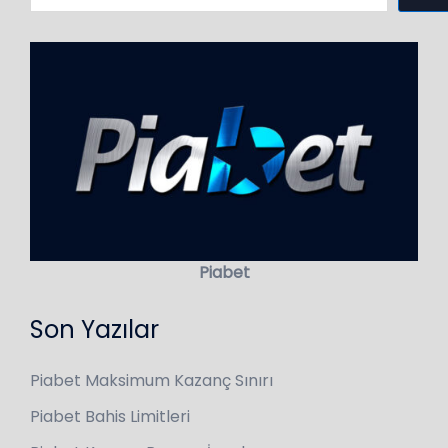
Piabet
Son Yazılar
Piabet Maksimum Kazanç Sınırı
Piabet Bahis Limitleri