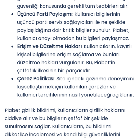
güvenliği konusunda gerekli tüm tedbirleri alır.
Üçüncü Parti Paylaşımı
: Kullanıcı bilgilerinin
üçüncü parti servis sağlayıcıları ile ne şekilde
paylaşıldığına dair kritik bilgiler sunulur. Piabet,
kullanıcı onayı olmadan bu bilgileri paylaşmaz.
Erişim ve Düzeltme Hakları
: Kullanıcıların, kayıtlı
kişisel bilgilerine erişim sağlama ve bunları
düzeltme hakları vurgulanır. Bu, Piabet’in
şeffaflık ilkesinin bir parçasıdır.
Çerez Politikası
: Site içindeki gezinme deneyimini
kişiselleştirmek için kullanılan çerezler ve
kullanıcı tercihlerinin nasıl yönetileceği açıklanır.
Piabet gizlilik bildirimi, kullanıcıların gizlilik haklarını
ciddiye alır ve bu bilgilerin şeffaf bir şekilde
sunulmasını sağlar. Kullanıcıların, bu bildirimi
dikkatlice incelemesi ve kendi bilgi güvenliklerini