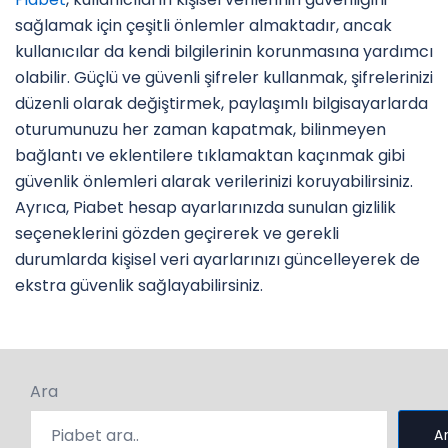
sağlamak için çeşitli önlemler almaktadır, ancak
kullanıcılar da kendi bilgilerinin korunmasına yardımcı
olabilir. Güçlü ve güvenli şifreler kullanmak, şifrelerinizi
düzenli olarak değiştirmek, paylaşımlı bilgisayarlarda
oturumunuzu her zaman kapatmak, bilinmeyen
bağlantı ve eklentilere tıklamaktan kaçınmak gibi
güvenlik önlemleri alarak verilerinizi koruyabilirsiniz.
Ayrıca, Piabet hesap ayarlarınızda sunulan gizlilik
seçeneklerini gözden geçirerek ve gerekli
durumlarda kişisel veri ayarlarınızı güncelleyerek de
ekstra güvenlik sağlayabilirsiniz.
Ara
A