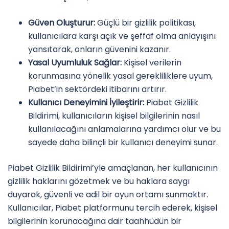
Güven Oluşturur:
Güçlü bir gizlilik politikası,
kullanıcılara karşı açık ve şeffaf olma anlayışını
yansıtarak, onların güvenini kazanır.
Yasal Uyumluluk Sağlar:
Kişisel verilerin
korunmasına yönelik yasal gerekliliklere uyum,
Piabet’in sektördeki itibarını artırır.
Kullanıcı Deneyimini İyileştirir:
Piabet Gizlilik
Bildirimi, kullanıcıların kişisel bilgilerinin nasıl
kullanılacağını anlamalarına yardımcı olur ve bu
sayede daha bilinçli bir kullanıcı deneyimi sunar.
Piabet Gizlilik Bildirimi’yle amaçlanan, her kullanıcının
gizlilik haklarını gözetmek ve bu haklara saygı
duyarak, güvenli ve adil bir oyun ortamı sunmaktır.
Kullanıcılar, Piabet platformunu tercih ederek, kişisel
bilgilerinin korunacağına dair taahhüdün bir