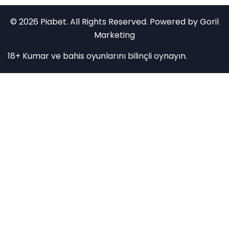
© 2026 Piabet. All Rights Reserved. Powered by Goril
Marketing
18+ Kumar ve bahis oyunlarını bilinçli oynayın.