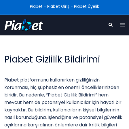
Skip
Piabet - Piabet Giriş - Piabet Üyelik
to
content
Tog
Search
me
Piabet Gizlilik Bildirimi
Piabet platformunu kullanırken gizliliğinizin
korunması, hiç şüphesiz en önemli önceliklerinizden
biridir. Bu nedenle, “Piabet Gizlilik Bildirimi” hem
mevcut hem de potansiyel kullanıcılar için hayati bir
kaynaktır. Bu bildirim, kullanıcıların kişisel bilgilerinin
nasıl korunduğuna, işlendiğine ve potansiyel güvenlik
açıklarına karşı alınan önlemlere dair kritik bilgileri